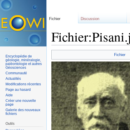
Fichier
Discussion
Fichier:Pisani.
Aller à :
navigation
,
rechercher
Fichier
Encyclopédie de
géologie, minéralogie,
paléontologie et autres
Géosciences
Communauté
Actualités
Modifications récentes
Page au hasard
Aide
Créer une nouvelle
page
Galerie des nouveaux
fichiers
Outils