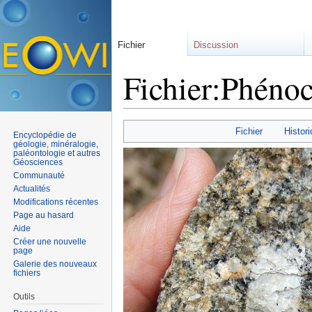
Fichier
Discussion
Fichier:Phénoc
Aller à :
navigation
,
rechercher
Fichier
Histori
Encyclopédie de
géologie, minéralogie,
paléontologie et autres
Géosciences
Communauté
Actualités
Modifications récentes
Page au hasard
Aide
Créer une nouvelle
page
Galerie des nouveaux
fichiers
Outils