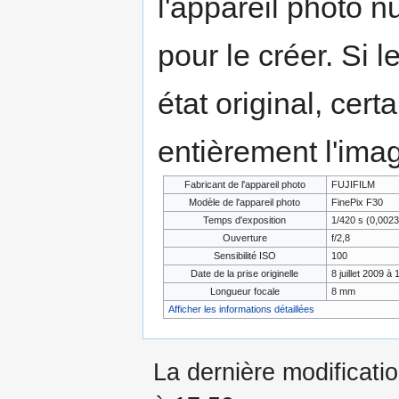
l'appareil photo n
pour le créer. Si l
état original, cert
entièrement l'ima
Fabricant de l'appareil photo
FUJIFILM
Modèle de l'appareil photo
FinePix F30
Temps d'exposition
1/420 s (0,002
Ouverture
f/2,8
Sensibilité ISO
100
Date de la prise originelle
8 juillet 2009 à 
Longueur focale
8 mm
Afficher les informations détaillées
La dernière modificatio