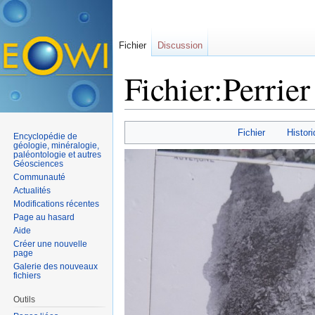
Fichier
Discussion
Fichier:Perrier
Aller à :
navigation
,
rechercher
Fichier
Histori
Encyclopédie de
géologie, minéralogie,
paléontologie et autres
Géosciences
Communauté
Actualités
Modifications récentes
Page au hasard
Aide
Créer une nouvelle
page
Galerie des nouveaux
fichiers
Outils