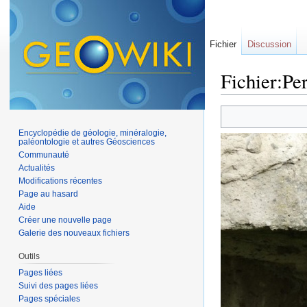
Fichier
Discussion
Fichier:Per
Aller à :
navigation
,
Encyclopédie de géologie, minéralogie,
paléontologie et autres Géosciences
Communauté
Actualités
Modifications récentes
Page au hasard
Aide
Créer une nouvelle page
Galerie des nouveaux fichiers
Outils
Pages liées
Suivi des pages liées
Pages spéciales