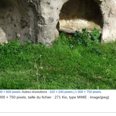
00 × 600 pixels
.
Autres résolutions :
320 × 240 pixels
|
1 000 × 750 pixels
.
000 × 750 pixels, taille du fichier : 271 Kio, type MIME :
image/jpeg
)