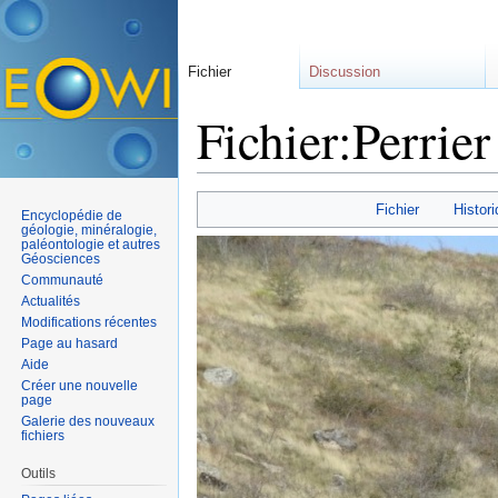
Fichier
Discussion
Fichier:Perrier
Aller à :
navigation
,
rechercher
Fichier
Histori
Encyclopédie de
géologie, minéralogie,
paléontologie et autres
Géosciences
Communauté
Actualités
Modifications récentes
Page au hasard
Aide
Créer une nouvelle
page
Galerie des nouveaux
fichiers
Outils