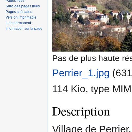
Pages liées
Suivi des pages liées
Pages spéciales
Version imprimable
Lien permanent
Information sur la page
Pas de plus haute rés
Perrier_1.jpg
‎
(631
114 Kio, type MI
Description
Village de Perrier.