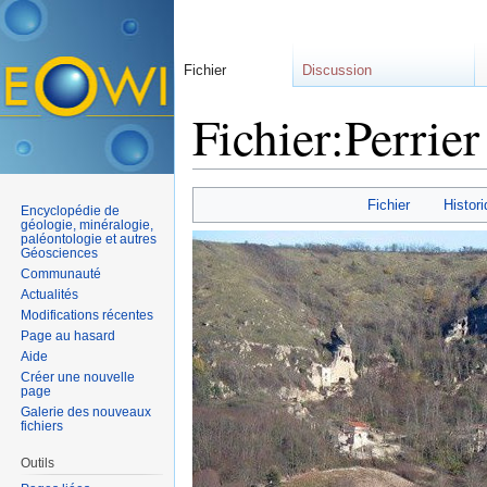
Fichier
Discussion
Fichier:Perrier
Aller à :
navigation
,
rechercher
Fichier
Histori
Encyclopédie de
géologie, minéralogie,
paléontologie et autres
Géosciences
Communauté
Actualités
Modifications récentes
Page au hasard
Aide
Créer une nouvelle
page
Galerie des nouveaux
fichiers
Outils