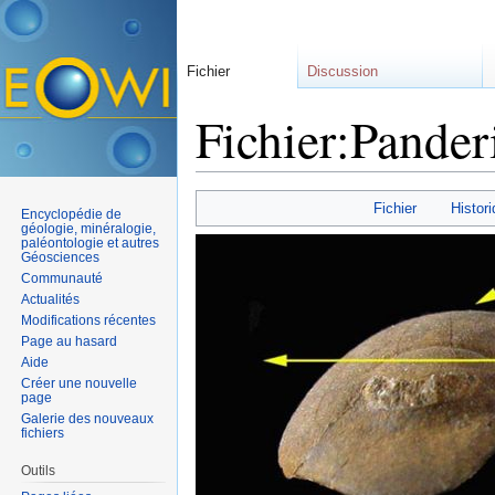
Fichier
Discussion
Fichier:Pander
Aller à :
navigation
,
rechercher
Fichier
Histori
Encyclopédie de
géologie, minéralogie,
paléontologie et autres
Géosciences
Communauté
Actualités
Modifications récentes
Page au hasard
Aide
Créer une nouvelle
page
Galerie des nouveaux
fichiers
Outils