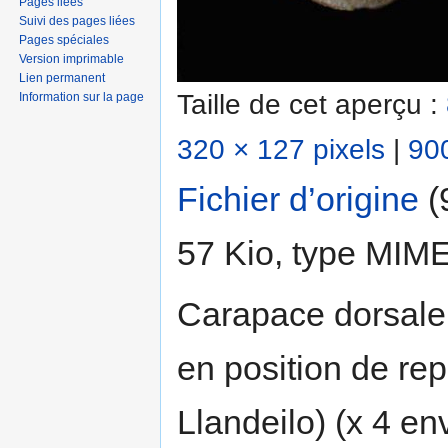
Pages liées
Suivi des pages liées
Pages spéciales
Version imprimable
Lien permanent
Taille de cet aperçu :
Information sur la page
320 × 127 pixels
|
900
Fichier d’origine
‎
(
57 Kio, type MIM
Carapace dorsale
en position de rep
Llandeilo) (x 4 env