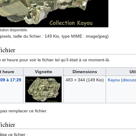
ution disponible.
ixels, taille du fichier : 149 Kio, type MIME :
image/jpeg
)
ichier
et heure pour voir le fichier tel qu'il était à ce moment-là.
t heure
Vignette
Dimensions
Uti
009 à 17:29
483 × 344
(149 Kio)
Kayou
(
discus
pas remplacer ce fichier.
fichier
ise ce fichier :