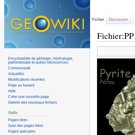
Fichier
Discussion
Fichier:PP
Aller à :
navigation
,
Encyclopédie de géologie, minéralogie,
paléontologie et autres Géosciences
Communauté
Actualités
Modifications récentes
Page au hasard
Aide
Créer une nouvelle page
Galerie des nouveaux fichiers
Outils
Pages liées
Suivi des pages liées
Pages spéciales