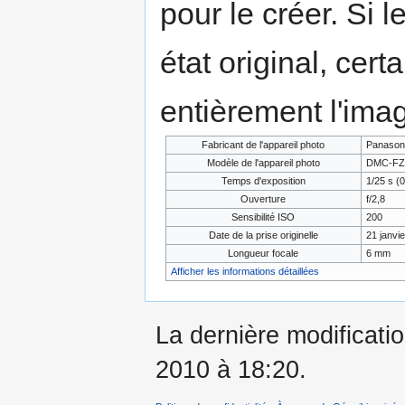
pour le créer. Si l
état original, cert
entièrement l'ima
Fabricant de l'appareil photo
Panason
Modèle de l'appareil photo
DMC-FZ
Temps d'exposition
1/25 s (0
Ouverture
f/2,8
Sensibilité ISO
200
Date de la prise originelle
21 janvi
Longueur focale
6 mm
Afficher les informations détaillées
La dernière modificatio
2010 à 18:20.