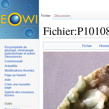
Fichier
Discussion
Fichier:P1010
Aller à :
navigation
,
rechercher
Fichier
Histori
Encyclopédie de
géologie, minéralogie,
paléontologie et autres
Géosciences
Communauté
Actualités
Modifications récentes
Page au hasard
Aide
Créer une nouvelle
page
Galerie des nouveaux
fichiers
Outils