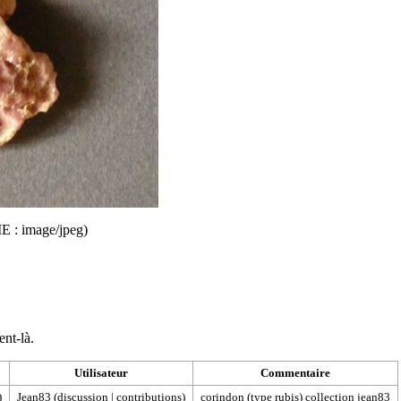
ME :
image/jpeg
)
ent-là.
Utilisateur
Commentaire
)
Jean83
(
discussion
|
contributions
)
corindon (type rubis) collection jean83