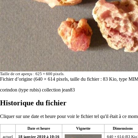
Taille de cet aperçu :
625 × 600 pixels
.
Fichier d’origine
‎
(640 × 614 pixels, taille du fichier : 83 Kio, type MI
corindon (type rubis) collection jean83
Historique du fichier
Cliquer sur une date et heure pour voir le fichier tel qu'il était à ce mom
Date et heure
Vignette
Dimensions
actuel
18 janvier 2010 à 10:16
640 × 614
(83 Kio