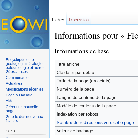
Fichier
Discussion
Informations pour « Fi
Aller à :
navigation
,
rechercher
Informations de base
Encyclopédie de
géologie, minéralogie,
Titre affiché
paléontologie et autres
Géosciences
Clé de tri par défaut
Communauté
Taille de la page (en octets)
Actualités
Numéro de la page
Modifications récentes
Page au hasard
Langue du contenu de la page
Aide
Modèle de contenu de la page
Créer une nouvelle
page
Indexation par robots
Galerie des nouveaux
fichiers
Nombre de redirections vers cette page
Valeur de hachage
Outils