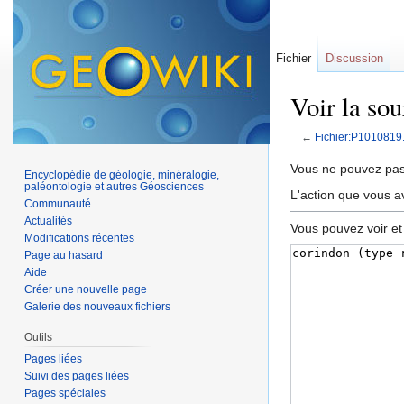
Fichier
Discussion
Voir la so
←
Fichier:P1010819
Aller à :
navigation
,
Vous ne pouvez pas 
Encyclopédie de géologie, minéralogie,
paléontologie et autres Géosciences
L'action que vous a
Communauté
Actualités
Vous pouvez voir et
Modifications récentes
Page au hasard
Aide
Créer une nouvelle page
Galerie des nouveaux fichiers
Outils
Pages liées
Suivi des pages liées
Pages spéciales