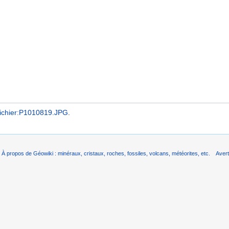
ichier:P1010819.JPG
.
À propos de Géowiki : minéraux, cristaux, roches, fossiles, volcans, météorites, etc.
Aver