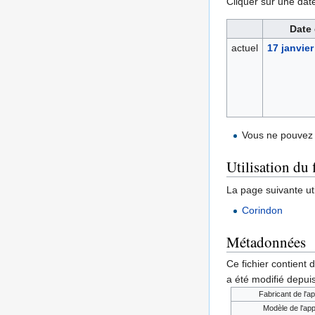
Cliquer sur une date 
Date 
actuel
17 janvier
Vous ne pouvez 
Utilisation du 
La page suivante util
Corindon
Métadonnées
Ce fichier contient 
a été modifié depuis
Fabricant de l'ap
Modèle de l'app