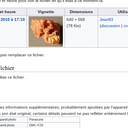
et heure pour voir le fichier tel qu'il était à ce moment-là.
et heure
Vignette
Dimensions
Utili
 2010 à 17:10
640 × 568
Jean83
(78 Kio)
(
discussion
|
co
pas remplacer ce fichier.
fichier
ise ce fichier :
des informations supplémentaires, probablement ajoutées par l'appareil p
 son état original, certains détails peuvent ne pas refléter entièrement 
pareil photo
Panasonic
areil photo
DMC-FZ8