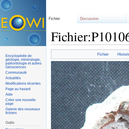
Fichier
Discussion
Fichier:P1010
Aller à :
navigation
,
rechercher
Fichier
Histori
Encyclopédie de
géologie, minéralogie,
paléontologie et autres
Géosciences
Communauté
Actualités
Modifications récentes
Page au hasard
Aide
Créer une nouvelle
page
Galerie des nouveaux
fichiers
Outils