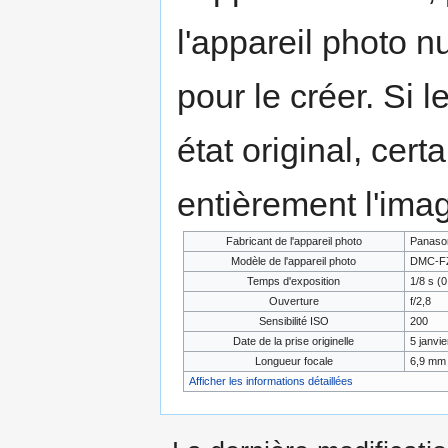
l'appareil photo n
pour le créer. Si l
état original, cert
entièrement l'ima
Fabricant de l'appareil photo
Panaso
Modèle de l'appareil photo
DMC-F
Temps d'exposition
1/8 s (0
Ouverture
f/2,8
Sensibilité ISO
200
Date de la prise originelle
5 janvi
Longueur focale
6,9 mm
Afficher les informations détaillées