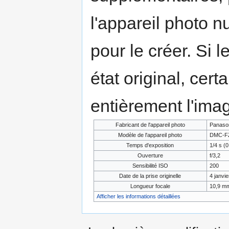
l'appareil photo n
pour le créer. Si l
état original, cert
entièrement l'ima
Fabricant de l'appareil photo
Panaso
Modèle de l'appareil photo
DMC-F
Temps d'exposition
1/4 s (0
Ouverture
f/3,2
Sensibilité ISO
200
Date de la prise originelle
4 janvi
Longueur focale
10,9 m
Afficher les informations détaillées