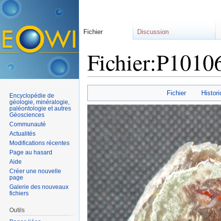
Fichier
Discussion
Fichier:P1010
Aller à :
navigation
,
rechercher
Fichier
Histori
Encyclopédie de
géologie, minéralogie,
paléontologie et autres
Géosciences
Communauté
Actualités
Modifications récentes
Page au hasard
Aide
Créer une nouvelle
page
Galerie des nouveaux
fichiers
Outils