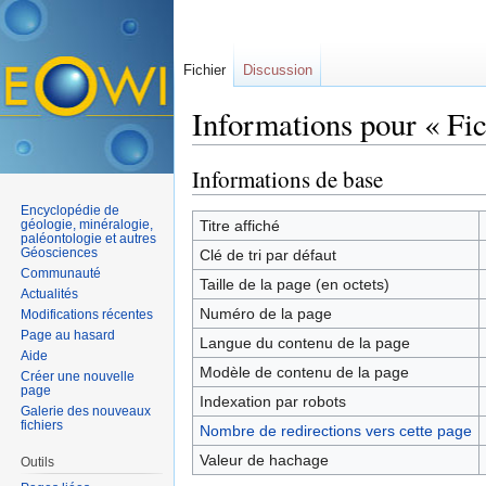
Fichier
Discussion
Informations pour « Fi
Aller à :
navigation
,
rechercher
Informations de base
Encyclopédie de
géologie, minéralogie,
Titre affiché
paléontologie et autres
Géosciences
Clé de tri par défaut
Communauté
Taille de la page (en octets)
Actualités
Numéro de la page
Modifications récentes
Page au hasard
Langue du contenu de la page
Aide
Modèle de contenu de la page
Créer une nouvelle
page
Indexation par robots
Galerie des nouveaux
fichiers
Nombre de redirections vers cette page
Valeur de hachage
Outils