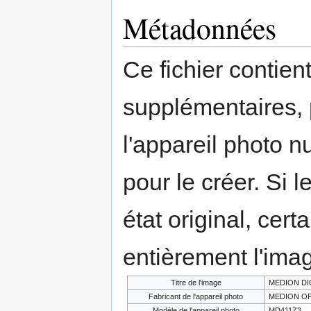
Métadonnées
Ce fichier contien
supplémentaires,
l'appareil photo n
pour le créer. Si l
état original, cert
entièrement l'ima
Titre de l'image
MEDION DI
Fabricant de l'appareil photo
MEDION OP
Modèle de l'appareil photo
MD411Z3