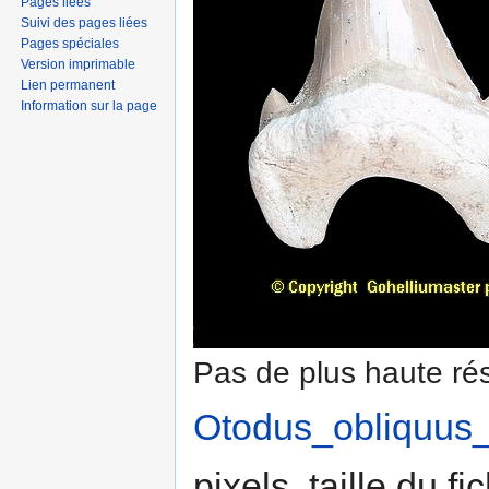
Pages liées
Suivi des pages liées
Pages spéciales
Version imprimable
Lien permanent
Information sur la page
Pas de plus haute rés
Otodus_obliquus_
pixels, taille du f