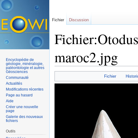
Fichier
Discussion
Fichier:Otodus
maroc2.jpg
Encyclopédie de
géologie, minéralogie,
paléontologie et autres
Aller à :
navigation
,
rechercher
Géosciences
Fichier
Histori
Communauté
Actualités
Modifications récentes
Page au hasard
Aide
Créer une nouvelle
page
Galerie des nouveaux
fichiers
Outils