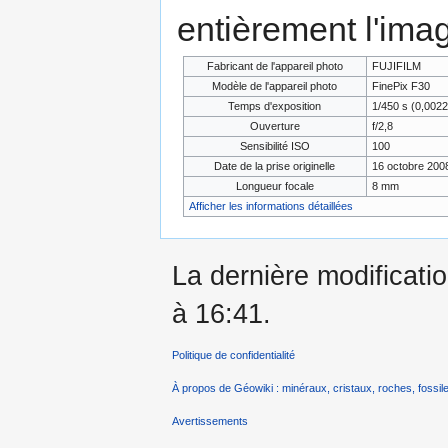
entièrement l'ima
Fabricant de l'appareil photo
FUJIFILM
Modèle de l'appareil photo
FinePix F30
Temps d'exposition
1/450 s (0,002
Ouverture
f/2,8
Sensibilité ISO
100
Date de la prise originelle
16 octobre 200
Longueur focale
8 mm
Afficher les informations détaillées
La dernière modificatio
à 16:41.
Politique de confidentialité
À propos de Géowiki : minéraux, cristaux, roches, fossile
Avertissements