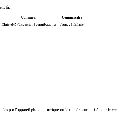
ent-là.
Utilisateur
Commentaire
Christel45
(
discussion
|
contributions
)
Jaune , St hilaire
es par l'appareil photo numérique ou le numériseur utilisé pour le créer. 