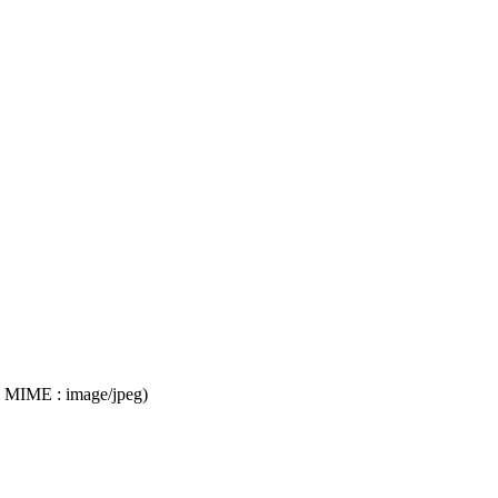
ype MIME :
image/jpeg
)