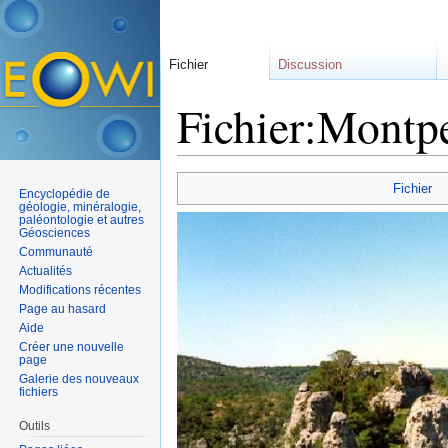
Fichier
Discussion
Fichier:Montpe
Aller à :
navigation
,
rechercher
Fichier
Encyclopédie de
géologie, minéralogie,
paléontologie et autres
Géosciences
Communauté
Actualités
Modifications récentes
Page au hasard
Aide
Créer une nouvelle
page
Galerie des nouveaux
fichiers
Outils