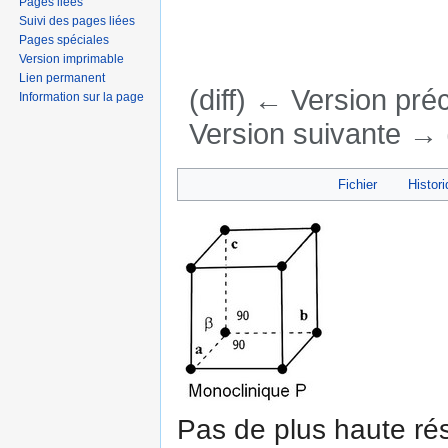
Pages liées
Suivi des pages liées
Pages spéciales
Version imprimable
Lien permanent
(diff) ← Version préc
Information sur la page
Version suivante → (
Aller à :
navigation
,
rechercher
Fichier
Histori
Pas de plus haute rés