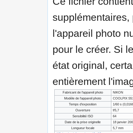
Ce fichier contien
supplémentaires,
l'appareil photo n
pour le créer. Si l
état original, cert
entièrement l'ima
Fabricant de l'appareil photo
NIKON
Modèle de l'appareil photo
COOLPIX S5
Temps d'exposition
1/60 s (0,01
Ouverture
f/5,7
Sensibilité ISO
64
Date de la prise originelle
18 janvier 20
Longueur focale
5,7 mm