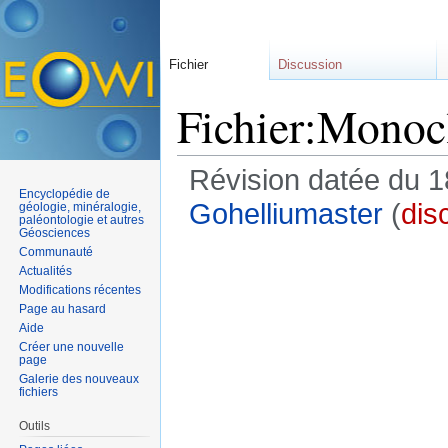
Fichier
Discussion
Fichier:Monocl
Révision datée du 1
Encyclopédie de
Gohelliumaster
(
dis
géologie, minéralogie,
paléontologie et autres
Géosciences
Communauté
Actualités
Modifications récentes
Page au hasard
Aide
Créer une nouvelle
page
Galerie des nouveaux
fichiers
Outils