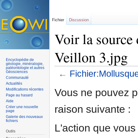
Fichier
Discussion
Voir la source
Veillon 3.jpg
Encyclopédie de
géologie, minéralogie,
paléontologie et autres
←
Fichier:Mollusque
Géosciences
Communauté
Aller à :
navigation
,
rechercher
Actualités
Vous ne pouvez pa
Modifications récentes
Page au hasard
Aide
raison suivante :
Créer une nouvelle
page
Galerie des nouveaux
fichiers
L'action que vous
Outils