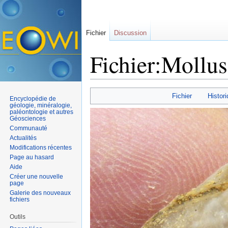
Fichier
Discussion
Fichier:Mollus
Aller à :
navigation
,
rechercher
Fichier
Histori
Encyclopédie de
géologie, minéralogie,
paléontologie et autres
Géosciences
Communauté
Actualités
Modifications récentes
Page au hasard
Aide
Créer une nouvelle
page
Galerie des nouveaux
fichiers
Outils