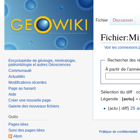
Fichier
Discussion
Fichier:Mir
Voir les connexions 
Aller à :
navigation
,
Rechercher des ré
Encyclopédie de géologie, minéralogie,
paléontologie et autres Géosciences
À partir de l'anné
Communauté
Actualités
Modifications récentes
Page au hasard
Sélection du diff :
Aide
Légende :
(actu)
= 
Créer une nouvelle page
Galerie des nouveaux fichiers
(actu | diff)
25 a
Outils
Pages liées
Suivi des pages liées
Politique de confidentialité
Atom