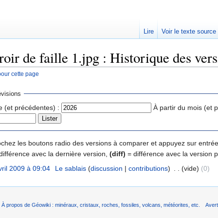
Lire
Voir le texte source
oir de faille 1.jpg : Historique des ver
pour cette page
rechercher
visions
e (et précédentes) :
À partir du mois (et 
 cochez les boutons radio des versions à comparer et appuyez sur entrée
différence avec la dernière version,
(diff)
= différence avec la version 
vril 2009 à 09:04
‎
Le sablais
(
discussion
|
contributions
)
‎
. .
(vide)
(0)
À propos de Géowiki : minéraux, cristaux, roches, fossiles, volcans, météorites, etc.
Aver