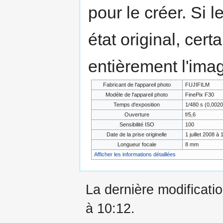
pour le créer. Si l
état original, cert
entièrement l'ima
Fabricant de l'appareil photo
FUJIFILM
Modèle de l'appareil photo
FinePix F30
Temps d'exposition
1/480 s (0,002
Ouverture
f/5,6
Sensibilité ISO
100
Date de la prise originelle
1 juillet 2008 à 
Longueur focale
8 mm
Afficher les informations détaillées
La dernière modificati
à 10:12.