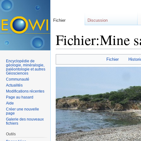
Fichier
Discussion
Fichier:Mine s
Aller à :
navigation
,
rechercher
Fichier
Histori
Encyclopédie de
géologie, minéralogie,
paléontologie et autres
Géosciences
Communauté
Actualités
Modifications récentes
Page au hasard
Aide
Créer une nouvelle
page
Galerie des nouveaux
fichiers
Outils