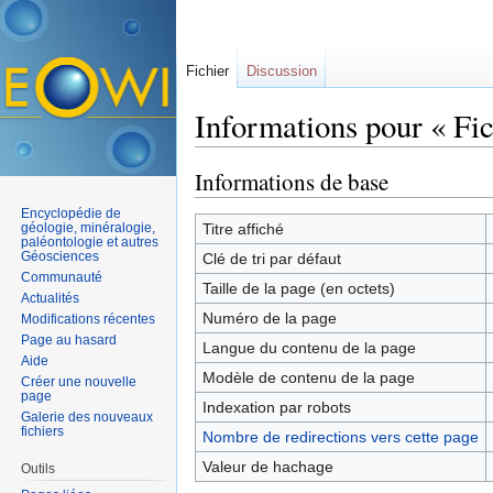
Fichier
Discussion
Informations pour « Fic
Aller à :
navigation
,
rechercher
Informations de base
Encyclopédie de
géologie, minéralogie,
Titre affiché
paléontologie et autres
Géosciences
Clé de tri par défaut
Communauté
Taille de la page (en octets)
Actualités
Numéro de la page
Modifications récentes
Page au hasard
Langue du contenu de la page
Aide
Modèle de contenu de la page
Créer une nouvelle
page
Indexation par robots
Galerie des nouveaux
fichiers
Nombre de redirections vers cette page
Valeur de hachage
Outils