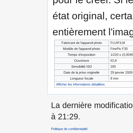
état original, cert
entièrement l'ima
Fabricant de l'appareil photo
FUJIFILM
Modèle de l'appareil photo
FinePix F30
Temps d'exposition
1/220 s (0,004
Ouverture
f/2,8
Sensibilité ISO
200
Date de la prise originelle
29 janvier 2009
Longueur focale
8 mm
Afficher les informations détaillées
La dernière modificati
à 21:29.
Politique de confidentialité