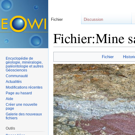
Fichier
Discussion
Fichier:Mine s
Aller à :
navigation
,
rechercher
Fichier
Histori
Encyclopédie de
géologie, minéralogie,
paléontologie et autres
Géosciences
Communauté
Actualités
Modifications récentes
Page au hasard
Aide
Créer une nouvelle
page
Galerie des nouveaux
fichiers
Outils