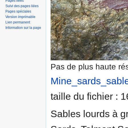
Pages liées
Suivi des pages liées
Pages spéciales
Version imprimable
Lien permanent
Information sur la page
Pas de plus haute rés
Mine_sards_sable
taille du fichier :
Sables lourds à g