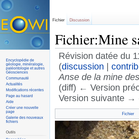
Fichier
Discussion
Fichier:Mine s
Révision datée du 
Encyclopédie de
(
discussion
|
contrib
géologie, minéralogie,
paléontologie et autres
Géosciences
Anse de la mine des 
Communauté
Actualités
(diff) ← Version préc
Modifications récentes
Version suivante → (
Page au hasard
Aide
Aller à :
navigation
,
rechercher
Créer une nouvelle
page
Fichier
Galerie des nouveaux
fichiers
Outils