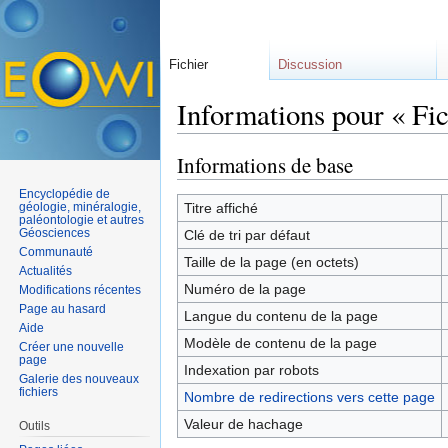
Fichier
Discussion
Informations pour « Fi
Aller à :
navigation
,
rechercher
Informations de base
Encyclopédie de
géologie, minéralogie,
Titre affiché
paléontologie et autres
Géosciences
Clé de tri par défaut
Communauté
Taille de la page (en octets)
Actualités
Numéro de la page
Modifications récentes
Page au hasard
Langue du contenu de la page
Aide
Modèle de contenu de la page
Créer une nouvelle
page
Indexation par robots
Galerie des nouveaux
fichiers
Nombre de redirections vers cette page
Valeur de hachage
Outils