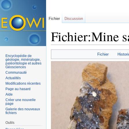
Fichier
Discussion
Fichier:Mine s
Aller à :
navigation
,
rechercher
Fichier
Histori
Encyclopédie de
géologie, minéralogie,
paléontologie et autres
Géosciences
Communauté
Actualités
Modifications récentes
Page au hasard
Aide
Créer une nouvelle
page
Galerie des nouveaux
fichiers
Outils