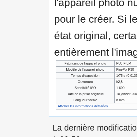
l'appareil photo n
pour le créer. Si l
état original, cert
entièrement l'ima
Fabricant de l'appareil photo
FUJIFILM
Modèle de l'appareil photo
FinePix F30
Temps d'exposition
1/75 s (0,01
Ouverture
f/2,8
Sensibilité ISO
1 600
Date de la prise originelle
10 janvier 20
Longueur focale
8 mm
Afficher les informations détaillées
La dernière modificati