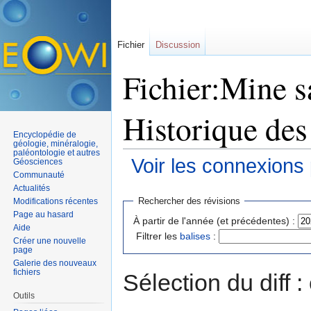
Fichier
Discussion
Fichier:Mine sa
Historique des
Encyclopédie de
géologie, minéralogie,
paléontologie et autres
Voir les connexions
Géosciences
Communauté
Aller à :
navigation
,
rechercher
Actualités
Rechercher des révisions
Modifications récentes
Page au hasard
À partir de l'année (et précédentes) :
Aide
Filtrer les
balises
:
Créer une nouvelle
page
Galerie des nouveaux
fichiers
Sélection du diff 
Outils