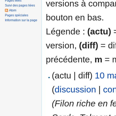
versions à compar
Pages liées
Suivi des pages liées
Atom
bouton en bas.
Pages spéciales
Information sur la page
Légende :
(actu)
=
version,
(diff)
= di
précédente,
m
= m
(actu | diff)
10 m
(
discussion
|
con
(Filon riche en 