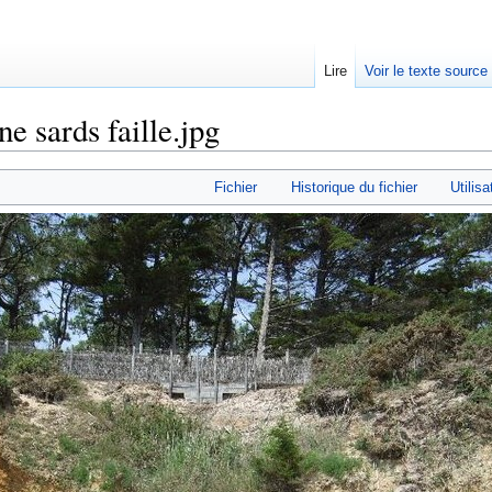
Lire
Voir le texte source
e sards faille.jpg
rechercher
Fichier
Historique du fichier
Utilisa