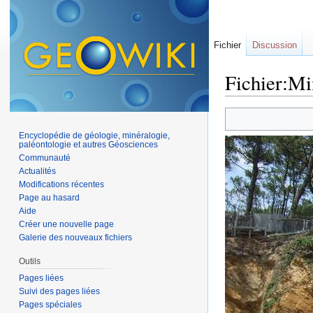
Fichier
Discussion
Fichier:Min
Aller à :
navigation
,
Encyclopédie de géologie, minéralogie,
paléontologie et autres Géosciences
Communauté
Actualités
Modifications récentes
Page au hasard
Aide
Créer une nouvelle page
Galerie des nouveaux fichiers
Outils
Pages liées
Suivi des pages liées
Pages spéciales