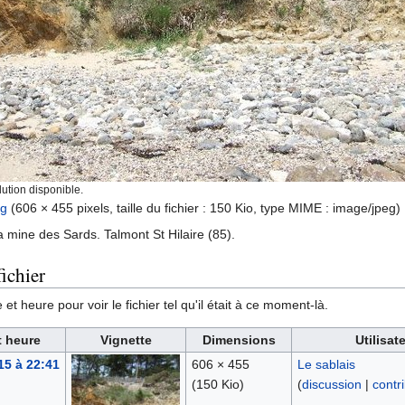
ution disponible.
pg
‎
(606 × 455 pixels, taille du fichier : 150 Kio, type MIME :
image/jpeg
)
la mine des Sards. Talmont St Hilaire (85).
ichier
et heure pour voir le fichier tel qu'il était à ce moment-là.
t heure
Vignette
Dimensions
Utilisat
15 à 22:41
606 × 455
Le sablais
(150 Kio)
(
discussion
|
contr