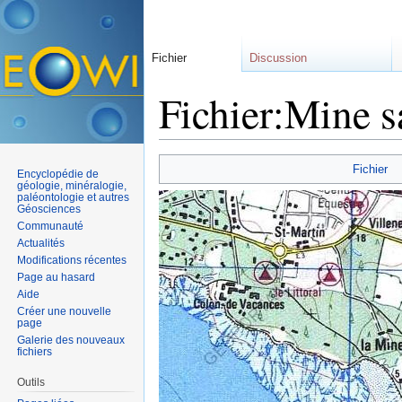
Fichier
Discussion
Fichier:Mine s
Aller à :
navigation
,
rechercher
Fichier
Encyclopédie de
géologie, minéralogie,
paléontologie et autres
Géosciences
Communauté
Actualités
Modifications récentes
Page au hasard
Aide
Créer une nouvelle
page
Galerie des nouveaux
fichiers
Outils