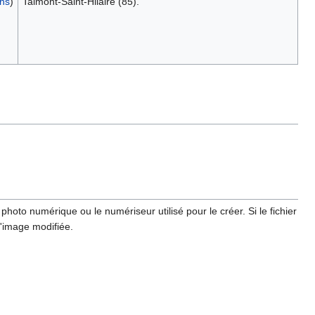
ons
)
Talmont-Saint-Hilaire (85).
hoto numérique ou le numériseur utilisé pour le créer. Si le fichier
l'image modifiée.