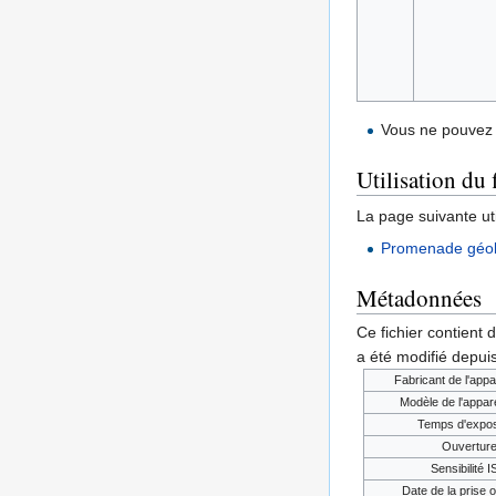
Vous ne pouvez 
Utilisation du 
La page suivante util
Promenade géol
Métadonnées
Ce fichier contient 
a été modifié depuis
Fabricant de l'appa
Modèle de l'appare
Temps d'expos
Ouvertur
Sensibilité 
Date de la prise o