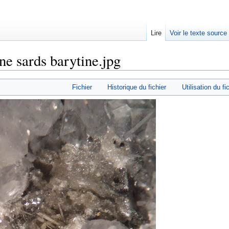
Lire
Voir le texte source
ne sards barytine.jpg
rechercher
Fichier
Historique du fichier
Utilisation du fi