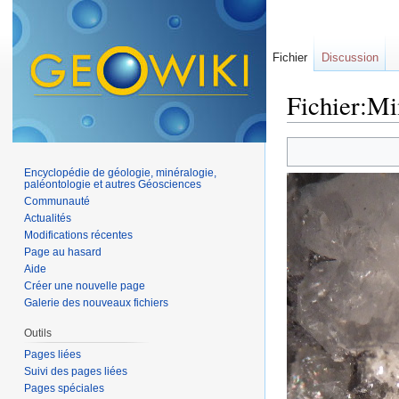
Fichier
Discussion
Fichier:Mi
Aller à :
navigation
,
Encyclopédie de géologie, minéralogie,
paléontologie et autres Géosciences
Communauté
Actualités
Modifications récentes
Page au hasard
Aide
Créer une nouvelle page
Galerie des nouveaux fichiers
Outils
Pages liées
Suivi des pages liées
Pages spéciales