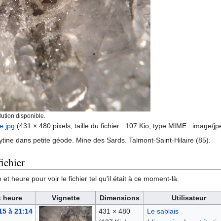
ution disponible.
e.jpg
‎
(431 × 480 pixels, taille du fichier : 107 Kio, type MIME :
image/jp
ytine dans petite géode. Mine des Sards. Talmont-Saint-Hilaire (85).
ichier
et heure pour voir le fichier tel qu'il était à ce moment-là.
t heure
Vignette
Dimensions
Utilisateur
15 à 21:14
431 × 480
Le sablais