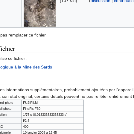
(107 Kio)
(
discussion
|
contributi
pas remplacer ce fichier.
fichier
ise ce fichier :
ogique à la Mine des Sards
des informations supplémentaires, probablement ajoutées par l'appareil p
 son état original, certains détails peuvent ne pas refléter entièrement 
reil photo
FUJIFILM
il photo
FinePix F30
ition
1/75 s (0,013333333333333 s)
e
f/2,8
ISO
400
riginelle
10 janvier 2008 à 12:45