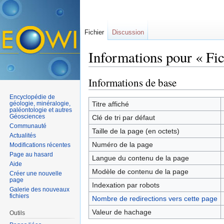
Fichier
Discussion
Informations pour « Fic
Aller à :
navigation
,
rechercher
Informations de base
Encyclopédie de
géologie, minéralogie,
Titre affiché
paléontologie et autres
Géosciences
Clé de tri par défaut
Communauté
Taille de la page (en octets)
Actualités
Numéro de la page
Modifications récentes
Page au hasard
Langue du contenu de la page
Aide
Modèle de contenu de la page
Créer une nouvelle
page
Indexation par robots
Galerie des nouveaux
fichiers
Nombre de redirections vers cette page
Valeur de hachage
Outils