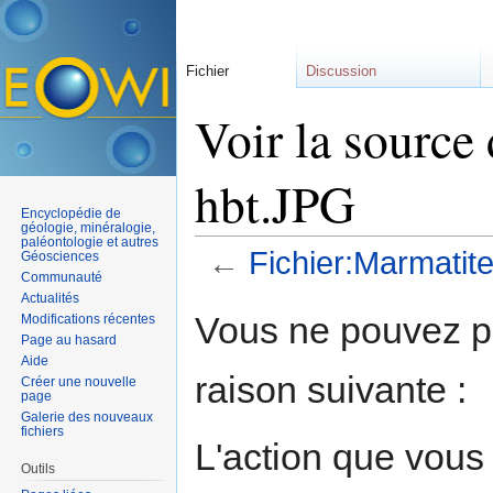
Fichier
Discussion
Voir la source
hbt.JPG
Encyclopédie de
géologie, minéralogie,
paléontologie et autres
←
Fichier:Marmatit
Géosciences
Communauté
Aller à :
navigation
,
rechercher
Actualités
Vous ne pouvez pa
Modifications récentes
Page au hasard
Aide
raison suivante :
Créer une nouvelle
page
Galerie des nouveaux
fichiers
L'action que vous
Outils