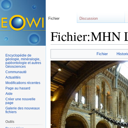
Fichier
Discussion
Fichier:MHN Lo
Aller à :
navigation
,
rechercher
Fichier
Histori
Encyclopédie de
géologie, minéralogie,
paléontologie et autres
Géosciences
Communauté
Actualités
Modifications récentes
Page au hasard
Aide
Créer une nouvelle
page
Galerie des nouveaux
fichiers
Outils