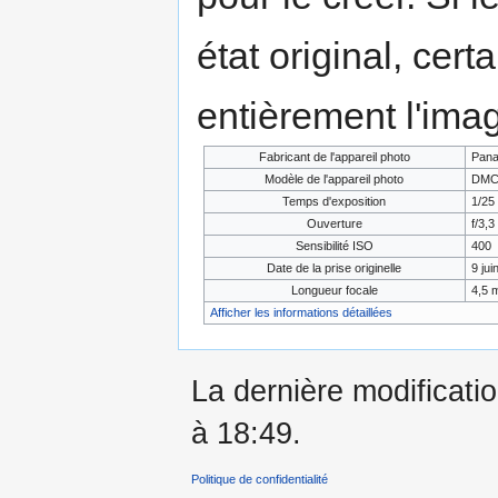
état original, cert
entièrement l'ima
Fabricant de l'appareil photo
Pana
Modèle de l'appareil photo
DMC
Temps d'exposition
1/25 
Ouverture
f/3,3
Sensibilité ISO
400
Date de la prise originelle
9 jui
Longueur focale
4,5 
Afficher les informations détaillées
La dernière modificatio
à 18:49.
Politique de confidentialité