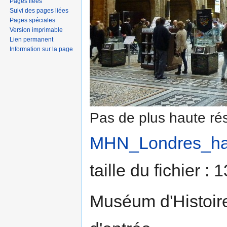
Pages liées
Suivi des pages liées
Pages spéciales
Version imprimable
Lien permanent
Information sur la page
Pas de plus haute rés
MHN_Londres_hall
taille du fichier :
Muséum d'Histoire