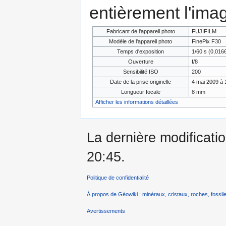
entièrement l'ima
Fabricant de l'appareil photo
FUJIFILM
Modèle de l'appareil photo
FinePix F30
Temps d'exposition
1/60 s (0,01
Ouverture
f/8
Sensibilité ISO
200
Date de la prise originelle
4 mai 2009 à 
Longueur focale
8 mm
Afficher les informations détaillées
La dernière modificatio
20:45.
Politique de confidentialité
À propos de Géowiki : minéraux, cristaux, roches, fossile
Avertissements