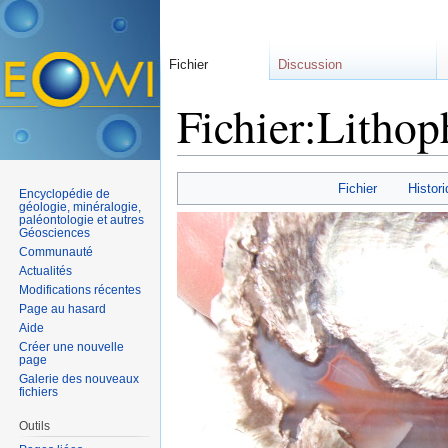
Fichier
Discussion
Fichier:Lithop
Aller à :
navigation
,
rechercher
Fichier
Histori
Encyclopédie de
géologie, minéralogie,
paléontologie et autres
Géosciences
Communauté
Actualités
Modifications récentes
Page au hasard
Aide
Créer une nouvelle
page
Galerie des nouveaux
fichiers
Outils