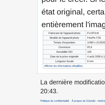
état original, cert
entièrement l'ima
Fabricant de l'appareil photo
FUJIFILM
Modèle de l'appareil photo
FinePix F30
Temps d'exposition
1/480 s (0,002
Ouverture
f/5,6
Sensibilité ISO
100
Date de la prise originelle
4 août 2008 à 1
Longueur focale
8 mm
Afficher les informations détaillées
La dernière modificatio
20:43.
Politique de confidentialité
À propos de Géowiki : minérau