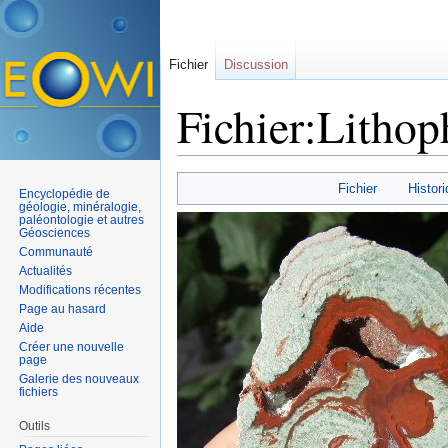
Fichier
Discussion
Fichier:Lithop
Aller à :
navigation
,
rechercher
Fichier
Histori
Encyclopédie de
géologie, minéralogie,
paléontologie et autres
Géosciences
Communauté
Actualités
Modifications récentes
Page au hasard
Aide
Créer une nouvelle
page
Galerie des nouveaux
fichiers
Outils