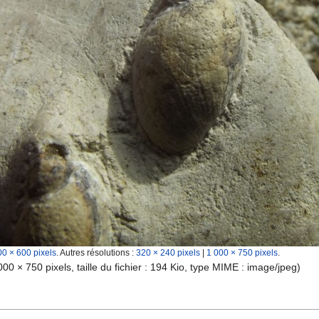
00 × 600 pixels
.
Autres résolutions :
320 × 240 pixels
|
1 000 × 750 pixels
.
000 × 750 pixels, taille du fichier : 194 Kio, type MIME :
image/jpeg
)