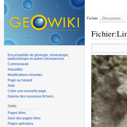
Fichier
Discussion
Fichier:Li
Aller à :
navigation
,
Encyclopédie de géologie, minéralogie,
paléontologie et autres Géosciences
Communauté
Actualités
Modifications récentes
Page au hasard
Aide
Créer une nouvelle page
Galerie des nouveaux fichiers
Outils
Pages liées
Suivi des pages liées
Pages spéciales