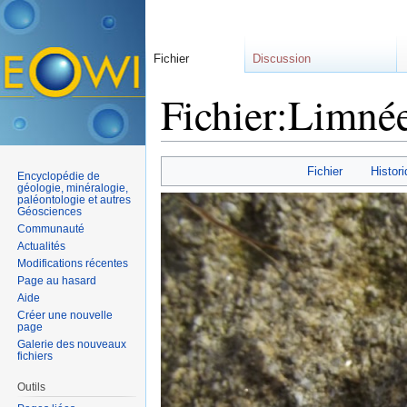
Fichier
Discussion
Fichier:Limnée
Aller à :
navigation
,
rechercher
Fichier
Histori
Encyclopédie de
géologie, minéralogie,
paléontologie et autres
Géosciences
Communauté
Actualités
Modifications récentes
Page au hasard
Aide
Créer une nouvelle
page
Galerie des nouveaux
fichiers
Outils