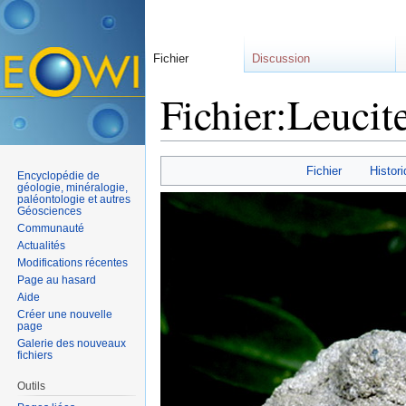
Fichier
Discussion
Fichier:Leucit
Aller à :
navigation
,
rechercher
Fichier
Histori
Encyclopédie de
géologie, minéralogie,
paléontologie et autres
Géosciences
Communauté
Actualités
Modifications récentes
Page au hasard
Aide
Créer une nouvelle
page
Galerie des nouveaux
fichiers
Outils