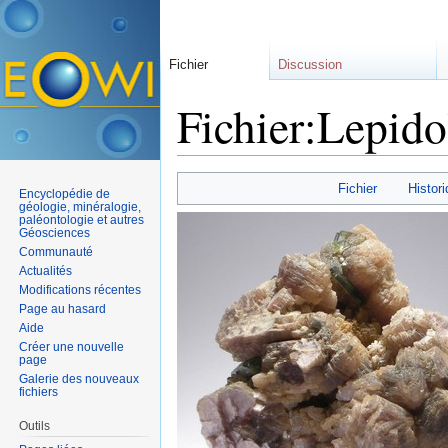
Fichier
Discussion
Fichier:Lepido
Aller à :
navigation
,
rechercher
Fichier
Histori
Encyclopédie de
géologie, minéralogie,
paléontologie et autres
Géosciences
Communauté
Actualités
Modifications récentes
Page au hasard
Aide
Créer une nouvelle
page
Galerie des nouveaux
fichiers
Outils