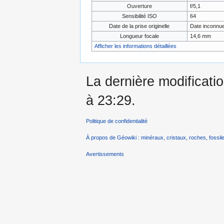
Ouverture
f/5,1
Sensibilité ISO
64
Date de la prise originelle
Date inconnu
Longueur focale
14,6 mm
Afficher les informations détaillées
La dernière modificati
à 23:29.
Politique de confidentialité
À propos de Géowiki : minéraux, cristaux, roches, fossile
Avertissements