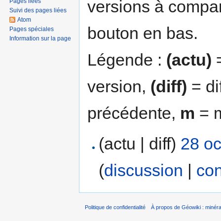
versions à compar
Pages liées
Suivi des pages liées
Atom
bouton en bas.
Pages spéciales
Information sur la page
Légende :
(actu)
=
version,
(diff)
= di
précédente,
m
= m
(actu | diff)
28 oc
(
discussion
|
con
Politique de confidentialité
À propos de Géowiki : minérau