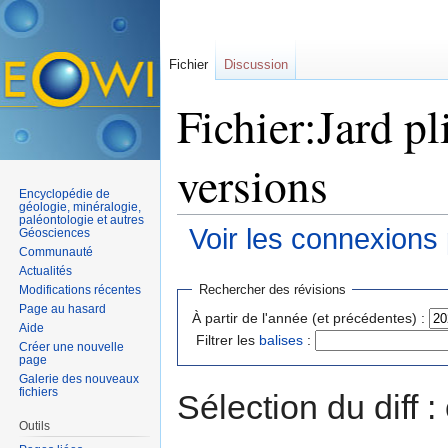
Fichier
Discussion
Fichier:Jard pl
versions
Encyclopédie de
géologie, minéralogie,
paléontologie et autres
Voir les connexions
Géosciences
Communauté
Aller à :
navigation
,
rechercher
Actualités
Rechercher des révisions
Modifications récentes
Page au hasard
À partir de l'année (et précédentes) :
Aide
Filtrer les
balises
:
Créer une nouvelle
page
Galerie des nouveaux
fichiers
Sélection du diff 
Outils