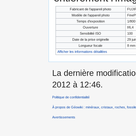
Fabricant de l'appareil photo
FUJI
Modèle de l'appareil photo
FineP
Temps d'exposition
1/800
Ouverture
f/6,4
Sensibilité ISO
100
Date de la prise originelle
29 jui
Longueur focale
8 mm
Afficher les informations détaillées
La dernière modificatio
2012 à 12:46.
Politique de confidentialité
À propos de Géowiki : minéraux, cristaux, roches, fossile
Avertissements