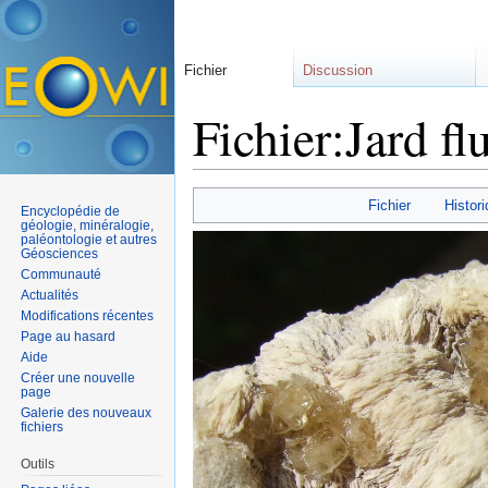
Fichier
Discussion
Fichier:Jard fl
Aller à :
navigation
,
rechercher
Fichier
Histori
Encyclopédie de
géologie, minéralogie,
paléontologie et autres
Géosciences
Communauté
Actualités
Modifications récentes
Page au hasard
Aide
Créer une nouvelle
page
Galerie des nouveaux
fichiers
Outils