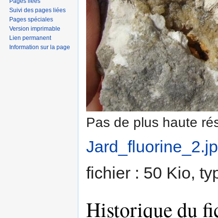
Pages liées
Suivi des pages liées
Pages spéciales
Version imprimable
Lien permanent
Information sur la page
Pas de plus haute rés
Jard_fluorine_2.j
fichier : 50 Kio, 
Historique du fi