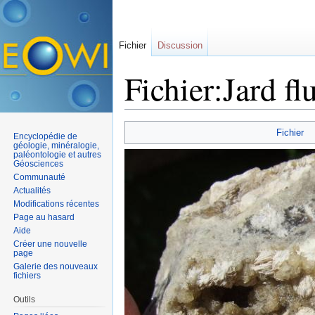
Fichier
Discussion
Fichier:Jard fl
Aller à :
navigation
,
rechercher
Fichier
Encyclopédie de
géologie, minéralogie,
paléontologie et autres
Géosciences
Communauté
Actualités
Modifications récentes
Page au hasard
Aide
Créer une nouvelle
page
Galerie des nouveaux
fichiers
Outils