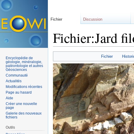
Fichier
Discussion
Fichier:Jard fi
Aller à :
navigation
,
rechercher
Fichier
Histori
Encyclopédie de
géologie, minéralogie,
paléontologie et autres
Géosciences
Communauté
Actualités
Modifications récentes
Page au hasard
Aide
Créer une nouvelle
page
Galerie des nouveaux
fichiers
Outils