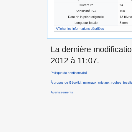
Ouverture
f/4
Sensibilité ISO
100
Date de la prise originelle
13 févri
Longueur focale
8 mm
Afficher les informations détaillées
La dernière modificatio
2012 à 11:07.
Politique de confidentialité
À propos de Géowiki : minéraux, cristaux, roches, fossile
Avertissements