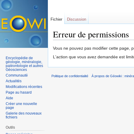
Fichier
Discussion
Erreur de permissions
Aller à :
navigation
,
rechercher
Vous ne pouvez pas modifier cette page, po
L'action que vous avez demandée est limit
Encyclopédie de
géologie, minéralogie,
paléontologie et autres
Géosciences
Communauté
Politique de confidentialité
À propos de Géowiki : minérau
Actualités
Modifications récentes
Page au hasard
Aide
Créer une nouvelle
page
Galerie des nouveaux
fichiers
Outils