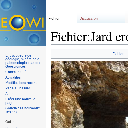
Fichier
Discussion
Fichier:Jard er
Aller à :
navigation
,
rechercher
Fichier
Encyclopédie de
géologie, minéralogie,
paléontologie et autres
Géosciences
Communauté
Actualités
Modifications récentes
Page au hasard
Aide
Créer une nouvelle
page
Galerie des nouveaux
fichiers
Outils