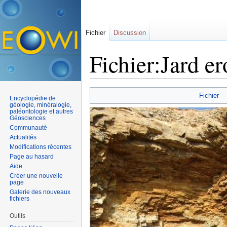
Fichier
Discussion
Fichier:Jard er
Aller à :
navigation
,
rechercher
Fichier
Encyclopédie de
géologie, minéralogie,
paléontologie et autres
Géosciences
Communauté
Actualités
Modifications récentes
Page au hasard
Aide
Créer une nouvelle
page
Galerie des nouveaux
fichiers
Outils